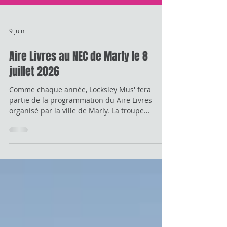
9 juin
Aire Livres au NEC de Marly le 8
juillet 2026
Comme chaque année, Locksley Mus' fera
partie de la programmation du Aire Livres
organisé par la ville de Marly. La troupe
proposera un panel de morceaux tirés de son
catalogue de comédies musicales mais aussi
quelques nouveautés proposés par les
membres pour vous faire passer un moment
agréable. Alors RDV le 8 juillet à 18h sur le
parvis du NEC à Marly!