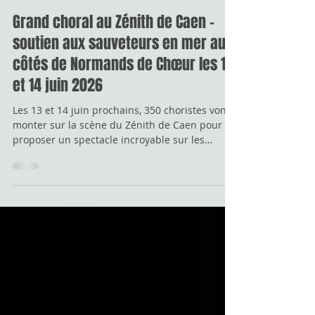
9 juin
Grand choral au Zénith de Caen -
soutien aux sauveteurs en mer aux
côtés de Normands de Chœur les 13
et 14 juin 2026
Les 13 et 14 juin prochains, 350 choristes vont
monter sur la scène du Zénith de Caen pour
proposer un spectacle incroyable sur les
comédies musicales 🤩 Avec Sophie Delmas à la
mise en scène, Franck Ballier à la direction
musicale, Matteo Reggiori à la chorégraphie,
David Alexis, Louis Buisset - et un parterre
d'artistes (comédiens, danseurs professionnels)
de comédies musicales, pour un show