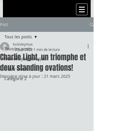
Post
Tous les posts
locksleymus
Tous les posts
12 juin 2022
1 min de lecture
Charlie Light, un triomphe et
France Symphonique
deux standing ovations!
Notre Dame
Dernière mise à jour :
21 mars 2025
Catégorie 2