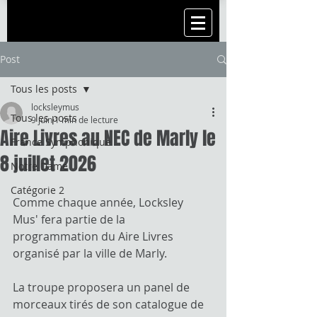
Post
Tous les posts
locksleymus
Tous les posts
9 juin
1 min de lecture
Aire Livres au NEC de Marly le
France Symphonique
8 juillet 2026
Notre Dame
Catégorie 2
Comme chaque année, Locksley 
Mus' fera partie de la 
programmation du Aire Livres 
organisé par la ville de Marly.
La troupe proposera un panel de 
morceaux tirés de son catalogue de 