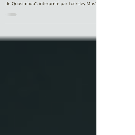
Découvrez "Condamnés", le premier extrait de
notre spectacle "Notre Dame - la Malédiction
de Quasimodo", interprété par Locksley Mus'
!...