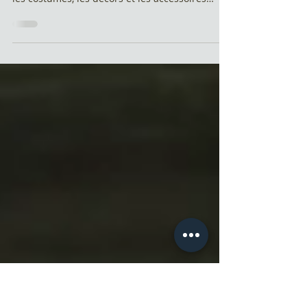
Notre-Dame
Pour vous plonger au cœur de l’intrigue de «
Notre Dame – La Malédiction de Quasimodo »,
les costumes, les décors et les accessoires
ont...