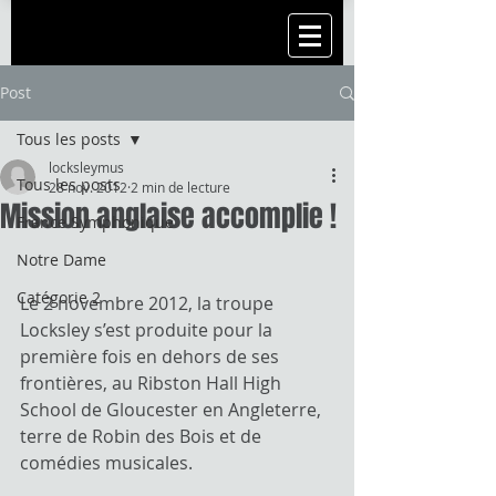
Post
Tous les posts
locksleymus
Tous les posts
28 nov. 2012
2 min de lecture
Mission anglaise accomplie !
France Symphonique
Notre Dame
Catégorie 2
Le 2 novembre 2012, la troupe 
Locksley s’est produite pour la 
première fois en dehors de ses 
frontières, au Ribston Hall High 
School de Gloucester en Angleterre, 
terre de Robin des Bois et de 
comédies musicales.