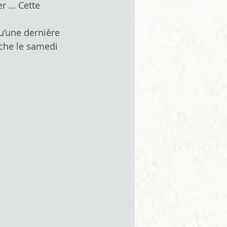
r … Cette 
u’une dernière 
tche le samedi 