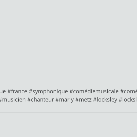
ue
#france
#symphonique
#comédiemusicale
#comé
#musicien
#chanteur
#marly
#metz
#locksley
#locks