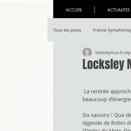
ACCUEIL
ACTUALITES
Tous les posts
France Symphoniq
locksleymus
8 sep
Locksley M
 La rentrée approchant, l’équipe de Locksley Mus’ reprend du service et se lance avec 
beaucoup d’énergie 
Six saisons ! Que d
légende de Robin de
l’Opéra de Metz. De