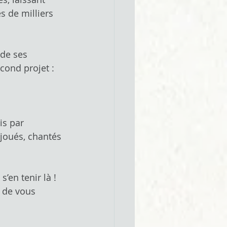
s de milliers 
 de ses 
cond projet : 
is par 
joués, chantés 
en tenir là ! 
i de vous 