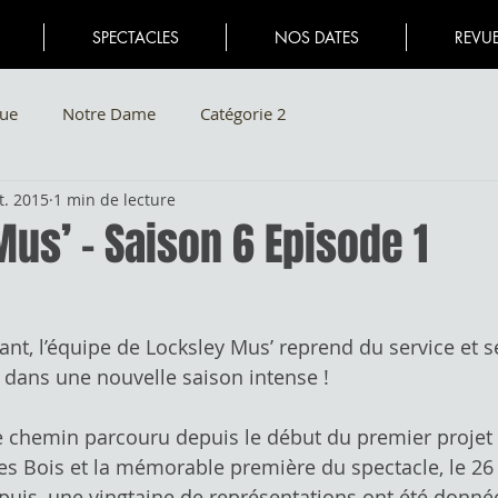
SPECTACLES
NOS DATES
REVUE
ue
Notre Dame
Catégorie 2
t. 2015
1 min de lecture
us’ – Saison 6 Episode 1
dans une nouvelle saison intense !
e chemin parcouru depuis le début du premier projet L
s Bois et la mémorable première du spectacle, le 26 j
puis, une vingtaine de représentations ont été donnée