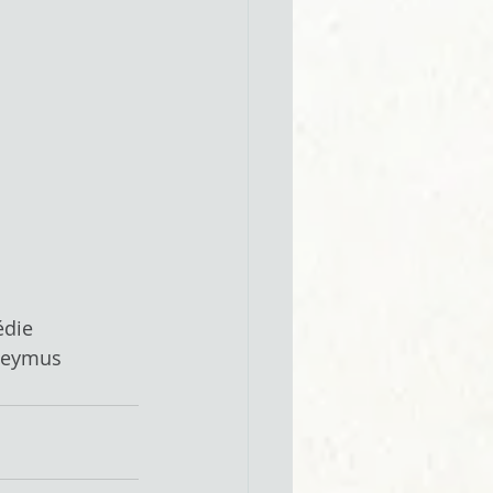
die
leymus