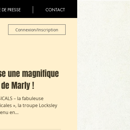
 DE PRESSE
CONTACT
Connexion/Inscription
se une magnifique
de Marly !
ICALS – la fabuleuse
cales », la troupe Locksley
venu en...