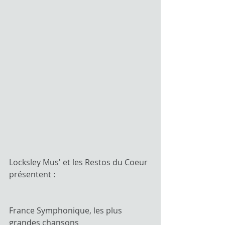
Locksley Mus' et les Restos du Coeur 
présentent :
France Symphonique, les plus 
grandes chansons