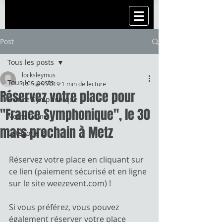
Post
Tous les posts
locksleymus
Tous les posts
16 mars 2019
1 min de lecture
Réservez votre place pour
France Symphonique
"France Symphonique", le 30
Notre Dame
mars prochain à Metz
Catégorie 2
Réservez votre place 
en cliquant sur 
ce lien
 (paiement sécurisé et en ligne 
sur le site weezevent.com) !
Si vous préférez, vous pouvez 
également réserver votre place 