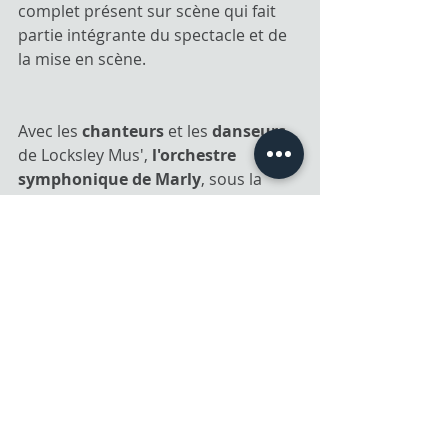
complet présent sur scène qui fait 
partie intégrante du spectacle et de 
la mise en scène.
Avec les 
chanteurs 
et les 
danseurs 
de Locksley Mus', 
l'orchestre 
symphonique de Marly
, sous la 
direction musicale de Ferdinand 
Bistocchi.
Tarif normal : 30€
Tarif réduit (- de 16 ans) : 18€
Placement libre
France Symphonique