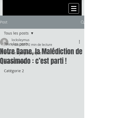
Post
Tous les posts
locksleymus
Tous les posts
9 oct. 2017
2 min de lecture
Notre Dame, la Malédiction de
France Symphonique
Quasimodo : c’est parti !
Notre Dame
Catégorie 2