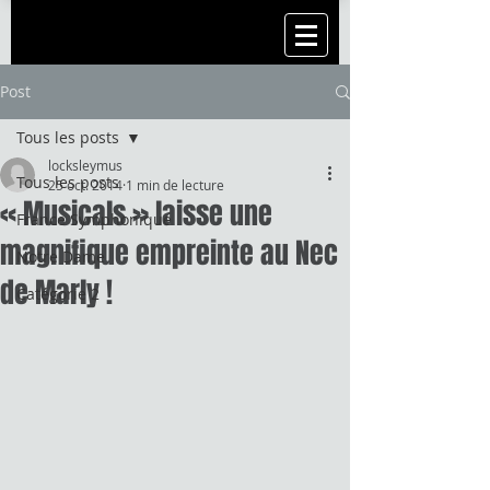
Post
Tous les posts
locksleymus
Tous les posts
25 oct. 2014
1 min de lecture
« Musicals » laisse une
France Symphonique
magnifique empreinte au Nec
Notre Dame
de Marly !
Catégorie 2