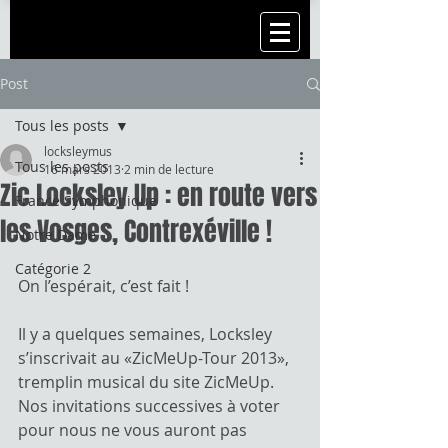
Post
Tous les posts
locksleymus
Tous les posts
16 mars 2013
2 min de lecture
Zic Locksley Up : en route vers
France Symphonique
les Vosges, Contrexéville !
Notre Dame
Catégorie 2
On l’espérait, c’est fait !
Il y a quelques semaines, Locksley 
s’inscrivait au «ZicMeUp-Tour 2013», 
tremplin musical du site ZicMeUp. 
Nos invitations successives à voter 
pour nous ne vous auront pas 